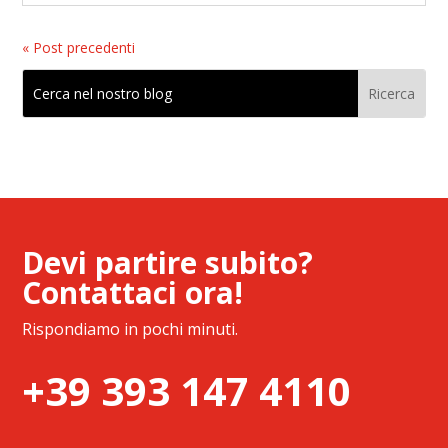
« Post precedenti
Devi partire subito?
Contattaci ora!
Rispondiamo in pochi minuti.
+39 393 147 4110