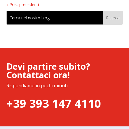
« Post precedenti
Devi partire subito?
Contattaci ora!
Rispondiamo in pochi minuti.
+39 393 147 4110