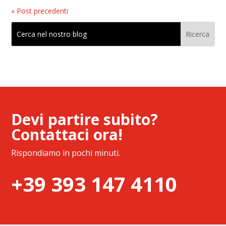
« Post precedenti
Devi partire subito?
Contattaci ora!
Rispondiamo in pochi minuti.
+39 393 147 4110